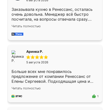
6 августа 2026
мебели буду заказывать только здесь.
Заказывала кухню в Ренессанс, осталась
очень довольна. Менеджер всё быстро
посчитала, на вопросы отвечала сразу.
Замерщик приехал в субботу, подошёл к
Читать полностью
делу со всей ответственностью. Собрали
за день, ребята работали аккуратно, даже
пыли почти не было. Качество отличное,
ящики ходят плавно, ничего не скрипит.
Всё подошло как влитое.
Аринка Р.
5 августа 2026
Больше всех мне понравилось
предложение от компании Ренессанс от
Елены Сергеевой. Подходяшщая цена и
короткие сроки изготовления. Приехавший
Читать полностью
для замера сотрудник Владислав
предложил по моему эскизу самый
1
подходящий вариант шкафа. Немного его
видоизменил, получилось даже лучше, чем