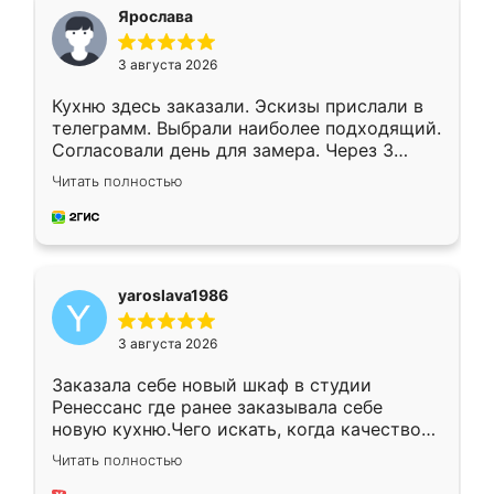
я хотела.
Ярослава
3 августа 2026
Кухню здесь заказали. Эскизы прислали в
телеграмм. Выбрали наиболее подходящий.
Согласовали день для замера. Через 3
недели кухня была уже готова. Остались
Читать полностью
довольны работой. Спасибо Ренессанс
мебель за качественную работу!
yaroslava1986
3 августа 2026
Заказала себе новый шкаф в студии
Ренессанс где ранее заказывала себе
новую кухню.Чего искать, когда качеством
вполне довольна. Служит кухня уже почти
Читать полностью
два года, нареканий нет.