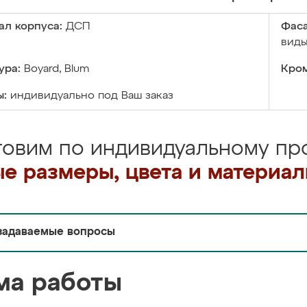
ал корпуса:
ДСП
Фаса
виды
ура:
Boyard, Blum
Кром
ы:
индивидуально под Ваш заказ
товим по индивидуальному про
е размеры, цвета и материа
задаваемые вопросы
ма работы