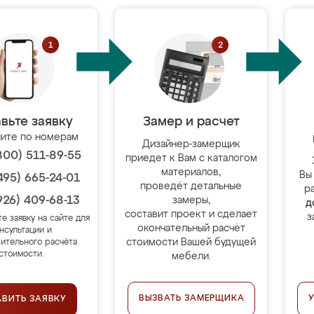
вьте заявку
Замер и расчет
ите по номерам
Дизайнер-замерщик
800) 511-89-55
приедет к Вам с каталогом
материалов,
Вы
495) 665-24-01
проведёт детальные
р
926) 409-68-13
замеры,
д
составит проект и сделает
з
те заявку на сайте для
окончательный расчёт
нсультации и
стоимости Вашей будущей
ительного расчёта
стоимости.
мебели.
ВЫЗВАТЬ ЗАМЕРЩИКА
АВИТЬ ЗАЯВКУ