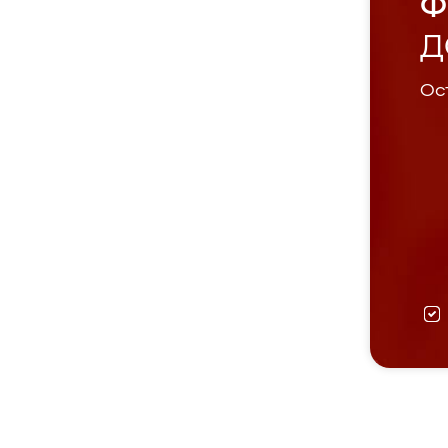
Ф
Д
Ост