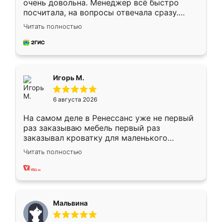
очень довольна. Менеджер всё быстро
посчитала, на вопросы отвечала сразу.
Замерщик приехал в субботу, подошёл к
Читать полностью
делу со всей ответственностью. Собрали
за день, ребята работали аккуратно, даже
пыли почти не было. Качество отличное,
ящики ходят плавно, ничего не скрипит.
Всё подошло как влитое.
Игорь М.
6 августа 2026
На самом деле в Ренессанс уже не первый
раз заказываю мебель первый раз
заказывал кроватку для маленького
ребёнка при его рождении ,во второй раз
Читать полностью
заказал шкаф-купе. По качеству очень
хорошее сборка достаточно быстрая,
также адекватные цены. До этого
сравнивал с разными конкурентами в этом
сегменте ,выбор у конкурентов куда
Мальвина
меньше, здесь же он более разнообразный.
Мне нравится ,если что-то потребуется из