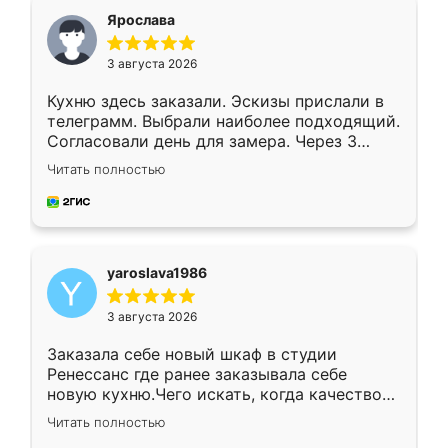
я хотела.
Ярослава
3 августа 2026
Кухню здесь заказали. Эскизы прислали в
телеграмм. Выбрали наиболее подходящий.
Согласовали день для замера. Через 3
недели кухня была уже готова. Остались
Читать полностью
довольны работой. Спасибо Ренессанс
мебель за качественную работу!
yaroslava1986
3 августа 2026
Заказала себе новый шкаф в студии
Ренессанс где ранее заказывала себе
новую кухню.Чего искать, когда качеством
вполне довольна. Служит кухня уже почти
Читать полностью
два года, нареканий нет.