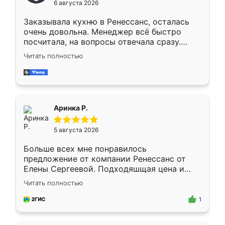
6 августа 2026
мебели буду заказывать только здесь.
Заказывала кухню в Ренессанс, осталась
очень довольна. Менеджер всё быстро
посчитала, на вопросы отвечала сразу.
Замерщик приехал в субботу, подошёл к
Читать полностью
делу со всей ответственностью. Собрали
за день, ребята работали аккуратно, даже
пыли почти не было. Качество отличное,
ящики ходят плавно, ничего не скрипит.
Всё подошло как влитое.
Аринка Р.
5 августа 2026
Больше всех мне понравилось
предложение от компании Ренессанс от
Елены Сергеевой. Подходяшщая цена и
короткие сроки изготовления. Приехавший
Читать полностью
для замера сотрудник Владислав
предложил по моему эскизу самый
1
подходящий вариант шкафа. Немного его
видоизменил, получилось даже лучше, чем