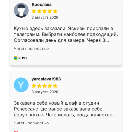
я хотела.
Ярослава
3 августа 2026
Кухню здесь заказали. Эскизы прислали в
телеграмм. Выбрали наиболее подходящий.
Согласовали день для замера. Через 3
недели кухня была уже готова. Остались
Читать полностью
довольны работой. Спасибо Ренессанс
мебель за качественную работу!
yaroslava1986
3 августа 2026
Заказала себе новый шкаф в студии
Ренессанс где ранее заказывала себе
новую кухню.Чего искать, когда качеством
вполне довольна. Служит кухня уже почти
Читать полностью
два года, нареканий нет.