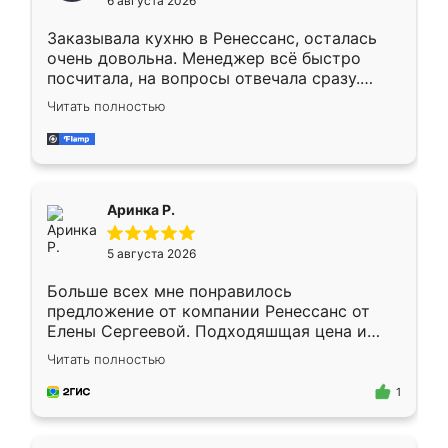
6 августа 2026
мебели буду заказывать только здесь.
Заказывала кухню в Ренессанс, осталась
очень довольна. Менеджер всё быстро
посчитала, на вопросы отвечала сразу.
Замерщик приехал в субботу, подошёл к
Читать полностью
делу со всей ответственностью. Собрали
за день, ребята работали аккуратно, даже
пыли почти не было. Качество отличное,
ящики ходят плавно, ничего не скрипит.
Всё подошло как влитое.
Аринка Р.
5 августа 2026
Больше всех мне понравилось
предложение от компании Ренессанс от
Елены Сергеевой. Подходяшщая цена и
короткие сроки изготовления. Приехавший
Читать полностью
для замера сотрудник Владислав
предложил по моему эскизу самый
1
подходящий вариант шкафа. Немного его
видоизменил, получилось даже лучше, чем