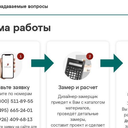
задаваемые вопросы
ма работы
вьте заявку
Замер и расчет
ите по номерам
Дизайнер-замерщик
800) 511-89-55
приедет к Вам с каталогом
материалов,
Вы
495) 665-24-01
проведёт детальные
р
926) 409-68-13
замеры,
д
составит проект и сделает
з
те заявку на сайте для