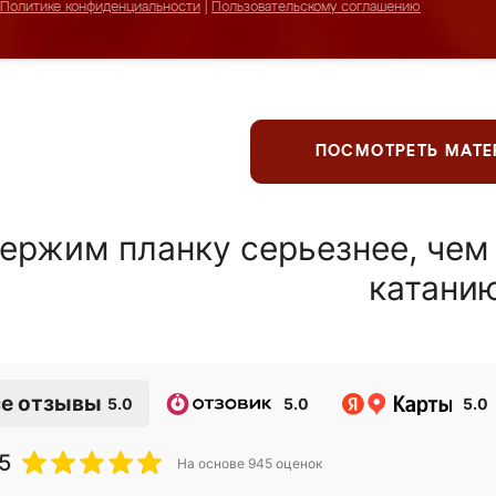
Политике конфиденциальности
|
Пользовательскому соглашению
ПОСМОТРЕТЬ МАТ
ержим планку серьезнее, чем
катани
е отзывы
5.0
5.0
5.0
5
На основе
945
оценок