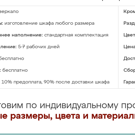
зеркало
Кром
ы:
изготовление шкафа любого размера
Разд
ннее наполнение:
стандартная комплектация
Цвет
вление:
5-7 рабочих дней
Цена
бесплатно
Дост
:
бесплатно
Сбор
10% предоплата, 90% после доставки шкафа
Гара
товим по индивидуальному про
е размеры, цвета и материа