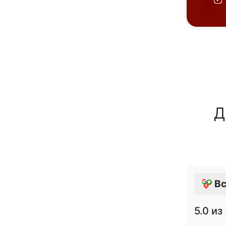
Д
Вс
5.0
из 