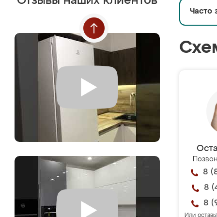
Отзывы наших клиентов
Часто 
Схе
Оста
Позвон
8 (
8 (
8 (
Или оставь