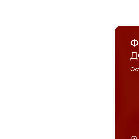
Ф
Д
Ост