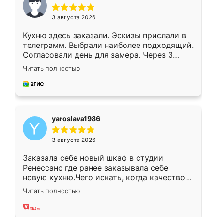
3 августа 2026
Кухню здесь заказали. Эскизы прислали в
телеграмм. Выбрали наиболее подходящий.
Согласовали день для замера. Через 3
недели кухня была уже готова. Остались
Читать полностью
довольны работой. Спасибо Ренессанс
мебель за качественную работу!
yaroslava1986
3 августа 2026
Заказала себе новый шкаф в студии
Ренессанс где ранее заказывала себе
новую кухню.Чего искать, когда качеством
вполне довольна. Служит кухня уже почти
Читать полностью
два года, нареканий нет.