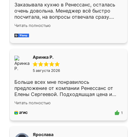
Заказывала кухню в Ренессанс, осталась
очень довольна. Менеджер всё быстро
посчитала, на вопросы отвечала сразу.
Замерщик приехал в субботу, подошёл к
Читать полностью
делу со всей ответственностью. Собрали
за день, ребята работали аккуратно, даже
пыли почти не было. Качество отличное,
ящики ходят плавно, ничего не скрипит.
Всё подошло как влитое.
Аринка Р.
5 августа 2026
Больше всех мне понравилось
предложение от компании Ренессанс от
Елены Сергеевой. Подходяшщая цена и
короткие сроки изготовления. Приехавший
Читать полностью
для замера сотрудник Владислав
предложил по моему эскизу самый
1
подходящий вариант шкафа. Немного его
видоизменил, получилось даже лучше, чем
я хотела.
Ярослава