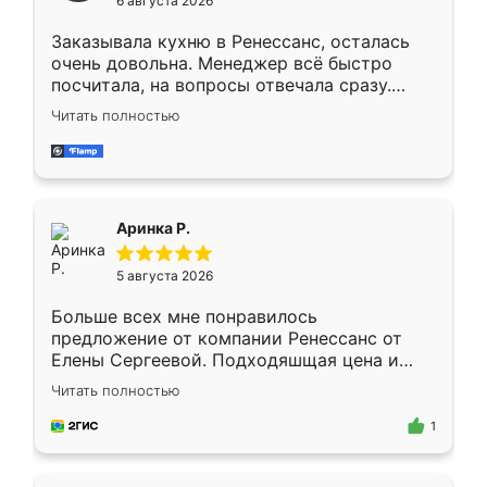
6 августа 2026
мебели буду заказывать только здесь.
Заказывала кухню в Ренессанс, осталась
очень довольна. Менеджер всё быстро
посчитала, на вопросы отвечала сразу.
Замерщик приехал в субботу, подошёл к
Читать полностью
делу со всей ответственностью. Собрали
за день, ребята работали аккуратно, даже
пыли почти не было. Качество отличное,
ящики ходят плавно, ничего не скрипит.
Всё подошло как влитое.
Аринка Р.
5 августа 2026
Больше всех мне понравилось
предложение от компании Ренессанс от
Елены Сергеевой. Подходяшщая цена и
короткие сроки изготовления. Приехавший
Читать полностью
для замера сотрудник Владислав
предложил по моему эскизу самый
1
подходящий вариант шкафа. Немного его
видоизменил, получилось даже лучше, чем