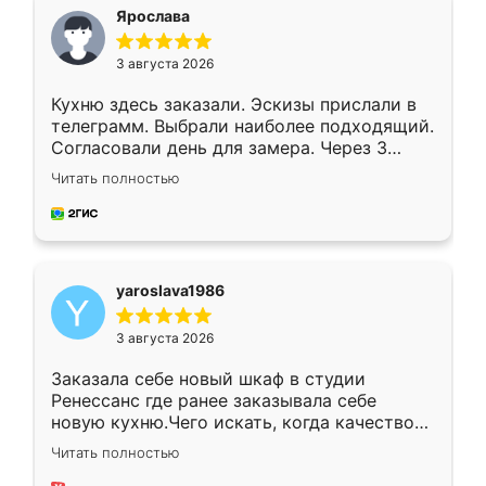
я хотела.
Ярослава
3 августа 2026
Кухню здесь заказали. Эскизы прислали в
телеграмм. Выбрали наиболее подходящий.
Согласовали день для замера. Через 3
недели кухня была уже готова. Остались
Читать полностью
довольны работой. Спасибо Ренессанс
мебель за качественную работу!
yaroslava1986
3 августа 2026
Заказала себе новый шкаф в студии
Ренессанс где ранее заказывала себе
новую кухню.Чего искать, когда качеством
вполне довольна. Служит кухня уже почти
Читать полностью
два года, нареканий нет.