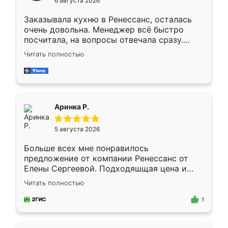
6 августа 2026
мебели буду заказывать только здесь.
Заказывала кухню в Ренессанс, осталась
очень довольна. Менеджер всё быстро
посчитала, на вопросы отвечала сразу.
Замерщик приехал в субботу, подошёл к
Читать полностью
делу со всей ответственностью. Собрали
за день, ребята работали аккуратно, даже
пыли почти не было. Качество отличное,
ящики ходят плавно, ничего не скрипит.
Всё подошло как влитое.
Аринка Р.
5 августа 2026
Больше всех мне понравилось
предложение от компании Ренессанс от
Елены Сергеевой. Подходяшщая цена и
короткие сроки изготовления. Приехавший
Читать полностью
для замера сотрудник Владислав
предложил по моему эскизу самый
1
подходящий вариант шкафа. Немного его
видоизменил, получилось даже лучше, чем