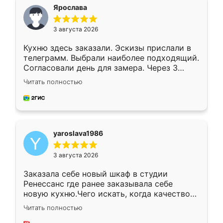
я хотела.
Ярослава
3 августа 2026
Кухню здесь заказали. Эскизы прислали в
телеграмм. Выбрали наиболее подходящий.
Согласовали день для замера. Через 3
недели кухня была уже готова. Остались
Читать полностью
довольны работой. Спасибо Ренессанс
мебель за качественную работу!
yaroslava1986
3 августа 2026
Заказала себе новый шкаф в студии
Ренессанс где ранее заказывала себе
новую кухню.Чего искать, когда качеством
вполне довольна. Служит кухня уже почти
Читать полностью
два года, нареканий нет.