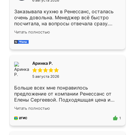
6 августа 2026
мебели буду заказывать только здесь.
Заказывала кухню в Ренессанс, осталась
очень довольна. Менеджер всё быстро
посчитала, на вопросы отвечала сразу.
Замерщик приехал в субботу, подошёл к
Читать полностью
делу со всей ответственностью. Собрали
за день, ребята работали аккуратно, даже
пыли почти не было. Качество отличное,
ящики ходят плавно, ничего не скрипит.
Всё подошло как влитое.
Аринка Р.
5 августа 2026
Больше всех мне понравилось
предложение от компании Ренессанс от
Елены Сергеевой. Подходяшщая цена и
короткие сроки изготовления. Приехавший
Читать полностью
для замера сотрудник Владислав
предложил по моему эскизу самый
1
подходящий вариант шкафа. Немного его
видоизменил, получилось даже лучше, чем