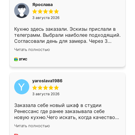
я хотела.
Ярослава
3 августа 2026
Кухню здесь заказали. Эскизы прислали в
телеграмм. Выбрали наиболее подходящий.
Согласовали день для замера. Через 3
недели кухня была уже готова. Остались
Читать полностью
довольны работой. Спасибо Ренессанс
мебель за качественную работу!
yaroslava1986
3 августа 2026
Заказала себе новый шкаф в студии
Ренессанс где ранее заказывала себе
новую кухню.Чего искать, когда качеством
вполне довольна. Служит кухня уже почти
Читать полностью
два года, нареканий нет.