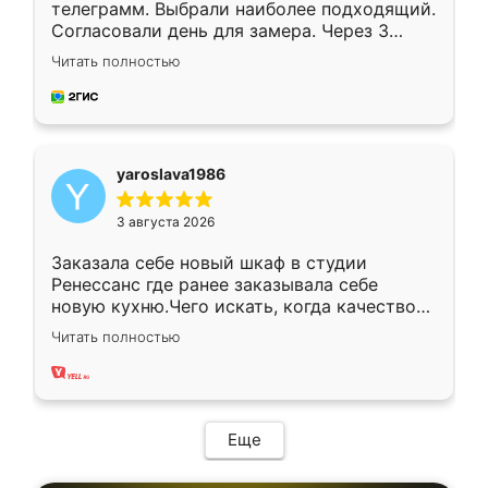
телеграмм. Выбрали наиболее подходящий.
Согласовали день для замера. Через 3
недели кухня была уже готова. Остались
Читать полностью
довольны работой. Спасибо Ренессанс
мебель за качественную работу!
yaroslava1986
3 августа 2026
Заказала себе новый шкаф в студии
Ренессанс где ранее заказывала себе
новую кухню.Чего искать, когда качеством
вполне довольна. Служит кухня уже почти
Читать полностью
два года, нареканий нет.
Еще