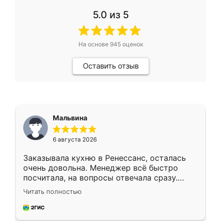
5.0
из 5
На основе
945
оценок
Оставить отзыв
Мальвина
6 августа 2026
Заказывала кухню в Ренессанс, осталась
очень довольна. Менеджер всё быстро
посчитала, на вопросы отвечала сразу.
Замерщик приехал в субботу, подошёл к
Читать полностью
делу со всей ответственностью. Собрали
за день, ребята работали аккуратно, даже
пыли почти не было. Качество отличное,