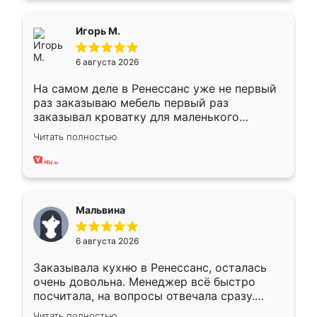
ящики ходят плавно, ничего не скрипит.
Всё подошло как влитое.
Игорь М.
6 августа 2026
На самом деле в Ренессанс уже не первый
раз заказываю мебель первый раз
заказывал кроватку для маленького
ребёнка при его рождении ,во второй раз
Читать полностью
заказал шкаф-купе. По качеству очень
хорошее сборка достаточно быстрая,
также адекватные цены. До этого
сравнивал с разными конкурентами в этом
сегменте ,выбор у конкурентов куда
Мальвина
меньше, здесь же он более разнообразный.
Мне нравится ,если что-то потребуется из
6 августа 2026
мебели буду заказывать только здесь.
Заказывала кухню в Ренессанс, осталась
очень довольна. Менеджер всё быстро
посчитала, на вопросы отвечала сразу.
Замерщик приехал в субботу, подошёл к
Читать полностью