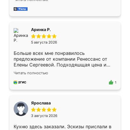
делу со всей ответственностью. Собрали
за день, ребята работали аккуратно, даже
пыли почти не было. Качество отличное,
ящики ходят плавно, ничего не скрипит.
Всё подошло как влитое.
Аринка Р.
5 августа 2026
Больше всех мне понравилось
предложение от компании Ренессанс от
Елены Сергеевой. Подходяшщая цена и
короткие сроки изготовления. Приехавший
Читать полностью
для замера сотрудник Владислав
предложил по моему эскизу самый
1
подходящий вариант шкафа. Немного его
видоизменил, получилось даже лучше, чем
я хотела.
Ярослава
3 августа 2026
Кухню здесь заказали. Эскизы прислали в