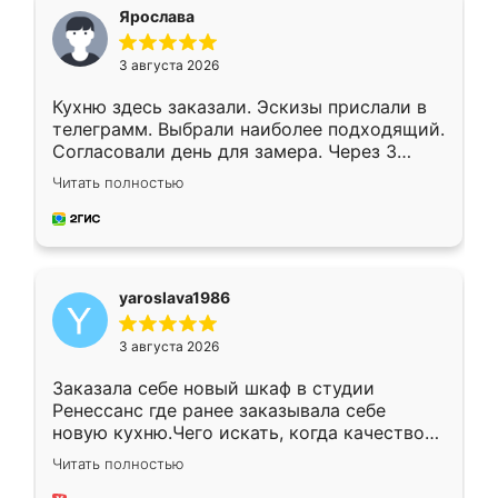
я хотела.
Ярослава
3 августа 2026
Кухню здесь заказали. Эскизы прислали в
телеграмм. Выбрали наиболее подходящий.
Согласовали день для замера. Через 3
недели кухня была уже готова. Остались
Читать полностью
довольны работой. Спасибо Ренессанс
мебель за качественную работу!
yaroslava1986
3 августа 2026
Заказала себе новый шкаф в студии
Ренессанс где ранее заказывала себе
новую кухню.Чего искать, когда качеством
вполне довольна. Служит кухня уже почти
Читать полностью
два года, нареканий нет.