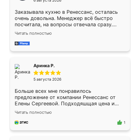
6 августа 2026
мебели буду заказывать только здесь.
Заказывала кухню в Ренессанс, осталась
очень довольна. Менеджер всё быстро
посчитала, на вопросы отвечала сразу.
Замерщик приехал в субботу, подошёл к
Читать полностью
делу со всей ответственностью. Собрали
за день, ребята работали аккуратно, даже
пыли почти не было. Качество отличное,
ящики ходят плавно, ничего не скрипит.
Всё подошло как влитое.
Аринка Р.
5 августа 2026
Больше всех мне понравилось
предложение от компании Ренессанс от
Елены Сергеевой. Подходяшщая цена и
короткие сроки изготовления. Приехавший
Читать полностью
для замера сотрудник Владислав
предложил по моему эскизу самый
1
подходящий вариант шкафа. Немного его
видоизменил, получилось даже лучше, чем