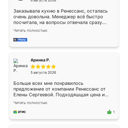
6 августа 2026
мебели буду заказывать только здесь.
Заказывала кухню в Ренессанс, осталась
очень довольна. Менеджер всё быстро
посчитала, на вопросы отвечала сразу.
Замерщик приехал в субботу, подошёл к
Читать полностью
делу со всей ответственностью. Собрали
за день, ребята работали аккуратно, даже
пыли почти не было. Качество отличное,
ящики ходят плавно, ничего не скрипит.
Всё подошло как влитое.
Аринка Р.
5 августа 2026
Больше всех мне понравилось
предложение от компании Ренессанс от
Елены Сергеевой. Подходяшщая цена и
короткие сроки изготовления. Приехавший
Читать полностью
для замера сотрудник Владислав
предложил по моему эскизу самый
1
подходящий вариант шкафа. Немного его
видоизменил, получилось даже лучше, чем