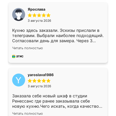
видоизменил, получилось даже лучше, чем
я хотела.
Ярослава
3 августа 2026
Кухню здесь заказали. Эскизы прислали в
телеграмм. Выбрали наиболее подходящий.
Согласовали день для замера. Через 3
недели кухня была уже готова. Остались
Читать полностью
довольны работой. Спасибо Ренессанс
мебель за качественную работу!
yaroslava1986
3 августа 2026
Заказала себе новый шкаф в студии
Ренессанс где ранее заказывала себе
новую кухню.Чего искать, когда качеством
вполне довольна. Служит кухня уже почти
Читать полностью