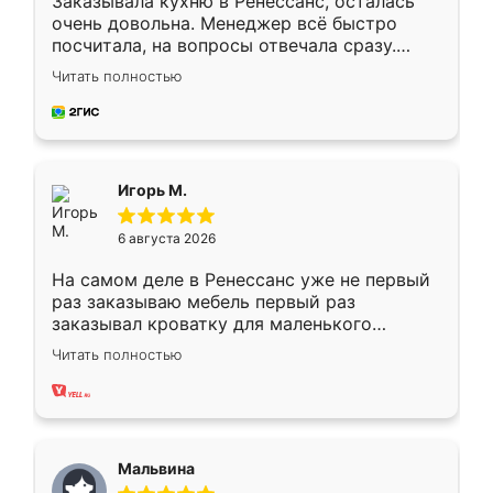
Заказывала кухню в Ренессанс, осталась
очень довольна. Менеджер всё быстро
посчитала, на вопросы отвечала сразу.
Замерщик приехал в субботу, подошёл к
Читать полностью
делу со всей ответственностью. Собрали
за день, ребята работали аккуратно, даже
пыли почти не было. Качество отличное,
ящики ходят плавно, ничего не скрипит.
Всё подошло как влитое.
Игорь М.
6 августа 2026
На самом деле в Ренессанс уже не первый
раз заказываю мебель первый раз
заказывал кроватку для маленького
ребёнка при его рождении ,во второй раз
Читать полностью
заказал шкаф-купе. По качеству очень
хорошее сборка достаточно быстрая,
также адекватные цены. До этого
сравнивал с разными конкурентами в этом
сегменте ,выбор у конкурентов куда
Мальвина
меньше, здесь же он более разнообразный.