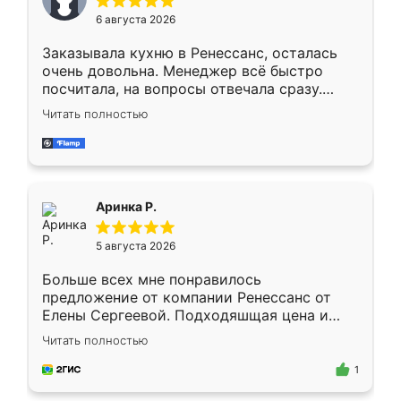
Мне нравится ,если что-то потребуется из
6 августа 2026
мебели буду заказывать только здесь.
Заказывала кухню в Ренессанс, осталась
очень довольна. Менеджер всё быстро
посчитала, на вопросы отвечала сразу.
Замерщик приехал в субботу, подошёл к
Читать полностью
делу со всей ответственностью. Собрали
за день, ребята работали аккуратно, даже
пыли почти не было. Качество отличное,
ящики ходят плавно, ничего не скрипит.
Всё подошло как влитое.
Аринка Р.
5 августа 2026
Больше всех мне понравилось
предложение от компании Ренессанс от
Елены Сергеевой. Подходяшщая цена и
короткие сроки изготовления. Приехавший
Читать полностью
для замера сотрудник Владислав
предложил по моему эскизу самый
1
подходящий вариант шкафа. Немного его