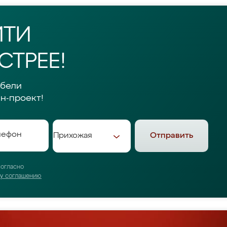
ЙТИ
ТРЕЕ!
ебели
н-проект!
Отправить
согласно
му соглашению