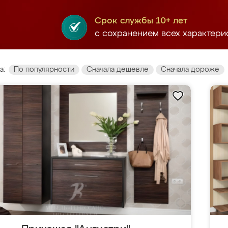
Срок службы 10+ лет
с сохранением всех характери
а:
По популярности
Сначала дешевле
Сначала дороже