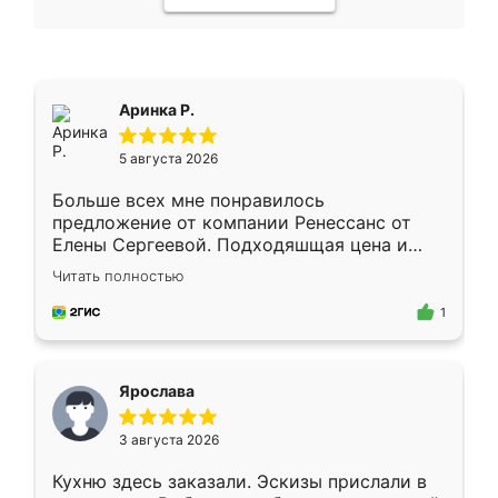
Аринка Р.
5 августа 2026
Больше всех мне понравилось
предложение от компании Ренессанс от
Елены Сергеевой. Подходяшщая цена и
короткие сроки изготовления. Приехавший
Читать полностью
для замера сотрудник Владислав
предложил по моему эскизу самый
1
подходящий вариант шкафа. Немного его
видоизменил, получилось даже лучше, чем
я хотела.
Ярослава
3 августа 2026
Кухню здесь заказали. Эскизы прислали в