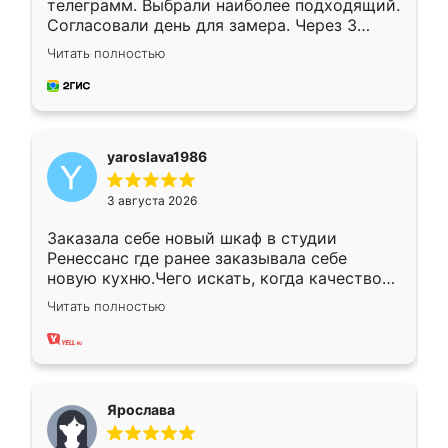
телеграмм. Выбрали наиболее подходящий.
Согласовали день для замера. Через 3
недели кухня была уже готова. Остались
Читать полностью
довольны работой. Спасибо Ренессанс
мебель за качественную работу!
yaroslava1986
3 августа 2026
Заказала себе новый шкаф в студии
Ренессанс где ранее заказывала себе
новую кухню.Чего искать, когда качеством
вполне довольна. Служит кухня уже почти
Читать полностью
два года, нареканий нет.
Ярослава