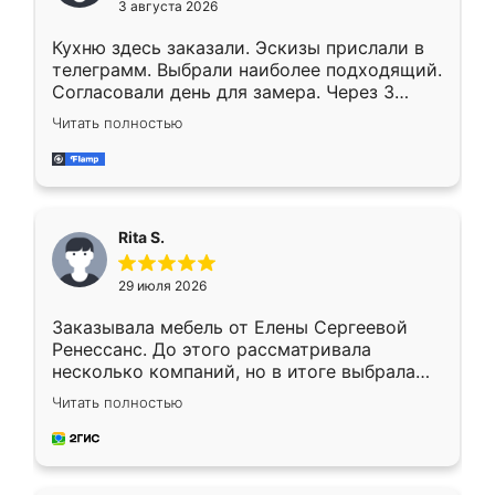
3 августа 2026
Кухню здесь заказали. Эскизы прислали в
телеграмм. Выбрали наиболее подходящий.
Согласовали день для замера. Через 3
недели кухня была уже готова. Остались
Читать полностью
довольны работой. Спасибо Ренессанс
мебель за качественную работу!
Rita S.
29 июля 2026
Заказывала мебель от Елены Сергеевой
Ренессанс. До этого рассматривала
несколько компаний, но в итоге выбрала
эту. Сначала обговорили условия, потом
Читать полностью
приехал замерщик, всё спокойно объяснил
и снял размеры. Изготовили в срок, с
доставкой тоже никаких проблем не
возникло. Сборку выполнили аккуратно,