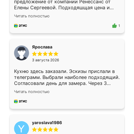
предложение от компании Ренессанс от
Елены Сергеевой. Подходяшщая цена и
короткие сроки изготовления. Приехавший
Читать полностью
для замера сотрудник Владислав
предложил по моему эскизу самый
1
подходящий вариант шкафа. Немного его
видоизменил, получилось даже лучше, чем
я хотела.
Ярослава
3 августа 2026
Кухню здесь заказали. Эскизы прислали в
телеграмм. Выбрали наиболее подходящий.
Согласовали день для замера. Через 3
недели кухня была уже готова. Остались
Читать полностью
довольны работой. Спасибо Ренессанс
мебель за качественную работу!
yaroslava1986