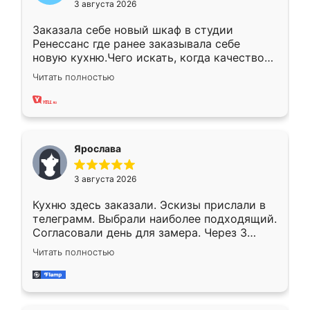
3 августа 2026
Заказала себе новый шкаф в студии
Ренессанс где ранее заказывала себе
новую кухню.Чего искать, когда качеством
вполне довольна. Служит кухня уже почти
Читать полностью
два года, нареканий нет.
Ярослава
3 августа 2026
Кухню здесь заказали. Эскизы прислали в
телеграмм. Выбрали наиболее подходящий.
Согласовали день для замера. Через 3
недели кухня была уже готова. Остались
Читать полностью
довольны работой. Спасибо Ренессанс
мебель за качественную работу!