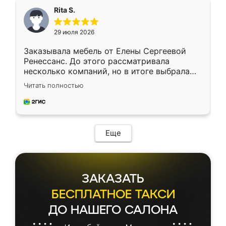
Rita S.
29 июля 2026
Заказывала мебель от Елены Сергеевой
Ренессанс. До этого рассматривала
несколько компаний, но в итоге выбрала
эту. Сначала обговорили условия, потом
Читать полностью
приехал замерщик, всё спокойно объяснил
и снял размеры. Изготовили в срок, с
доставкой тоже никаких проблем не
возникло. Сборку выполнили аккуратно,
мебель сразу встала на свое место без
Еще
каких-либо доработок. Качеством осталась
довольна, все выглядит так, как и ожидала.
ЗАКАЗАТЬ
БЕСПЛАТНОЕ ТАКСИ
ДО НАШЕГО САЛОНА