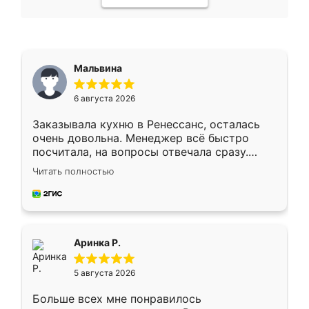
Мальвина
6 августа 2026
Заказывала кухню в Ренессанс, осталась
очень довольна. Менеджер всё быстро
посчитала, на вопросы отвечала сразу.
Замерщик приехал в субботу, подошёл к
Читать полностью
делу со всей ответственностью. Собрали
за день, ребята работали аккуратно, даже
пыли почти не было. Качество отличное,
ящики ходят плавно, ничего не скрипит.
Всё подошло как влитое.
Аринка Р.
5 августа 2026
Больше всех мне понравилось