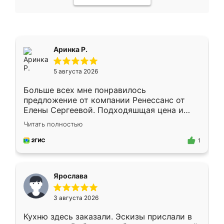
Аринка Р.
5 августа 2026
Больше всех мне понравилось
предложение от компании Ренессанс от
Елены Сергеевой. Подходяшщая цена и
короткие сроки изготовления. Приехавший
Читать полностью
для замера сотрудник Владислав
предложил по моему эскизу самый
1
подходящий вариант шкафа. Немного его
видоизменил, получилось даже лучше, чем
я хотела.
Ярослава
3 августа 2026
Кухню здесь заказали. Эскизы прислали в