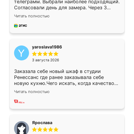
телеграмм. Выбрали наиболее подходящий.
Согласовали день для замера. Через 3
недели кухня была уже готова. Остались
Читать полностью
довольны работой. Спасибо Ренессанс
мебель за качественную работу!
yaroslava1986
3 августа 2026
Заказала себе новый шкаф в студии
Ренессанс где ранее заказывала себе
новую кухню.Чего искать, когда качеством
вполне довольна. Служит кухня уже почти
Читать полностью
два года, нареканий нет.
Ярослава