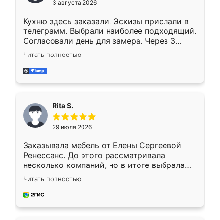
3 августа 2026
Кухню здесь заказали. Эскизы прислали в
телеграмм. Выбрали наиболее подходящий.
Согласовали день для замера. Через 3
недели кухня была уже готова. Остались
Читать полностью
довольны работой. Спасибо Ренессанс
мебель за качественную работу!
Rita S.
29 июля 2026
Заказывала мебель от Елены Сергеевой
Ренессанс. До этого рассматривала
несколько компаний, но в итоге выбрала
эту. Сначала обговорили условия, потом
Читать полностью
приехал замерщик, всё спокойно объяснил
и снял размеры. Изготовили в срок, с
доставкой тоже никаких проблем не
возникло. Сборку выполнили аккуратно,