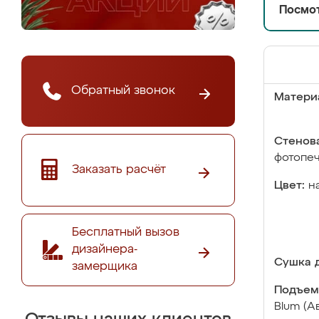
Посмот
Обратный звонок
Матери
Стенова
фотопе
Заказать расчёт
Цвет:
н
Бесплатный вызов
дизайнера-
Сушка д
замерщика
Подъем
Blum (А