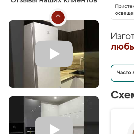
Отзывы наших клиентов
Пристен
освеще
Изго
любы
Часто 
Схе