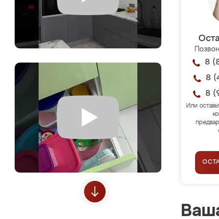
Оста
Позвон
8 (
8 (
8 (
Или оставь
ко
предвар
ОСТ
Ваша