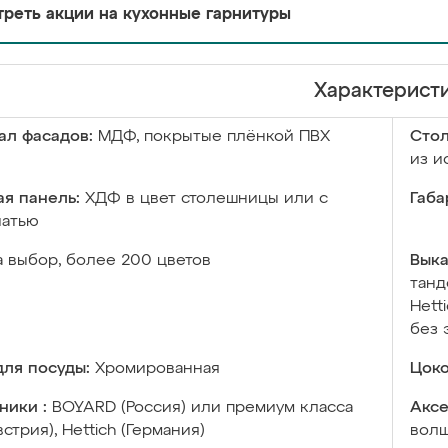
реть акции на кухонные гарнитуры
Характерист
ал фасадов:
МДФ, покрытые плёнкой ПВХ
Сто
из и
я панель:
ХДФ в цвет столешницы или с
Габа
чатью
а выбор, более 200 цветов
Выка
танд
Hett
без 
ля посуды:
Хромированная
Цоко
ники :
BOYARD (Россия) или премиум класса
Аксе
встрия), Hettich (Германия)
волш