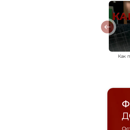
Как 
Ф
Д
Ост