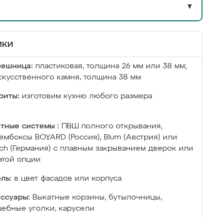
▼
ики
лешница:
пластиковая, толщина 26 мм или 38 мм;
скусственного камня, толщина 38 мм
риты:
изготовим кухню любого размера
тные системы :
ПВШ полного открывания,
ембоксы BOYARD (Россия), Blum (Австрия) или
ich (Германия) с плавным закрыванием дверок или
этой опции
ль:
в цвет фасадов или корпуса
ссуары:
Выкатные корзины, бутылочницы,
ебные уголки, карусели