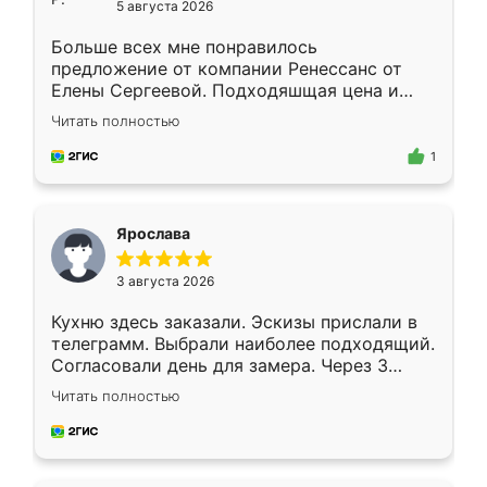
5 августа 2026
Больше всех мне понравилось
предложение от компании Ренессанс от
Елены Сергеевой. Подходяшщая цена и
короткие сроки изготовления. Приехавший
Читать полностью
для замера сотрудник Владислав
предложил по моему эскизу самый
1
подходящий вариант шкафа. Немного его
видоизменил, получилось даже лучше, чем
я хотела.
Ярослава
3 августа 2026
Кухню здесь заказали. Эскизы прислали в
телеграмм. Выбрали наиболее подходящий.
Согласовали день для замера. Через 3
недели кухня была уже готова. Остались
Читать полностью
довольны работой. Спасибо Ренессанс
мебель за качественную работу!