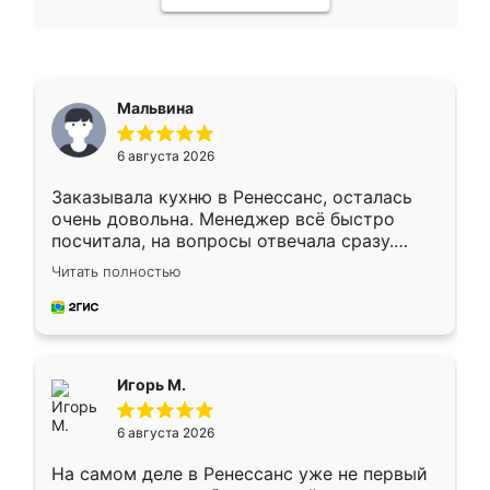
Мальвина
6 августа 2026
Заказывала кухню в Ренессанс, осталась
очень довольна. Менеджер всё быстро
посчитала, на вопросы отвечала сразу.
Замерщик приехал в субботу, подошёл к
Читать полностью
делу со всей ответственностью. Собрали
за день, ребята работали аккуратно, даже
пыли почти не было. Качество отличное,
ящики ходят плавно, ничего не скрипит.
Всё подошло как влитое.
Игорь М.
6 августа 2026
На самом деле в Ренессанс уже не первый