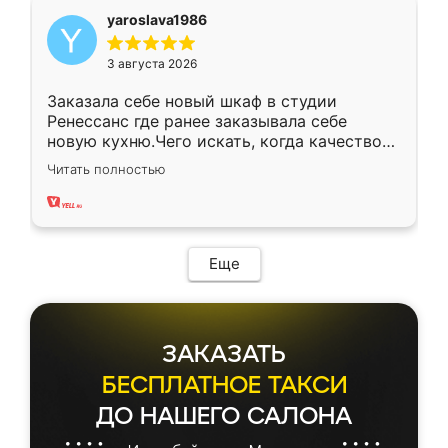
yaroslava1986
3 августа 2026
Заказала себе новый шкаф в студии
Ренессанс где ранее заказывала себе
новую кухню.Чего искать, когда качеством
вполне довольна. Служит кухня уже почти
Читать полностью
два года, нареканий нет.
Еще
ЗАКАЗАТЬ
БЕСПЛАТНОЕ ТАКСИ
ДО НАШЕГО САЛОНА