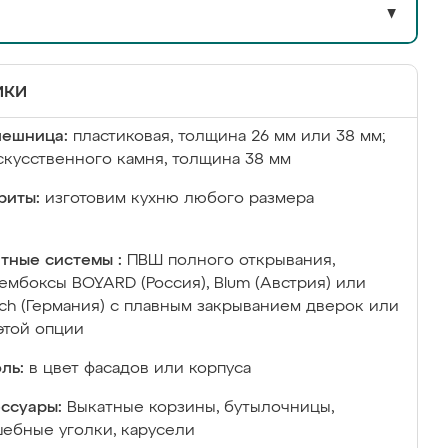
▼
ики
лешница:
пластиковая, толщина 26 мм или 38 мм;
скусственного камня, толщина 38 мм
риты:
изготовим кухню любого размера
тные системы :
ПВШ полного открывания,
ембоксы BOYARD (Россия), Blum (Австрия) или
ich (Германия) с плавным закрыванием дверок или
этой опции
ль:
в цвет фасадов или корпуса
ссуары:
Выкатные корзины, бутылочницы,
ебные уголки, карусели