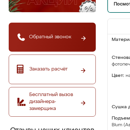
Посмот
Обратный звонок
Матери
Стенова
фотопе
Заказать расчёт
Цвет:
н
Бесплатный вызов
дизайнера-
Сушка д
замерщика
Подъем
Blum (А