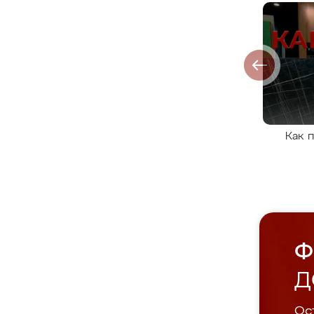
Как 
Ф
Д
Ост