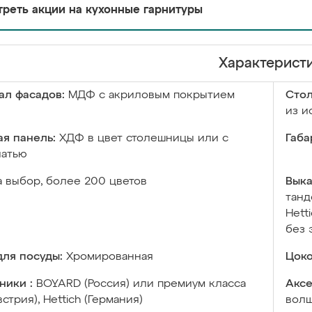
реть акции на кухонные гарнитуры
Характерист
ал фасадов:
МДФ с акриловым покрытием
Сто
из и
я панель:
ХДФ в цвет столешницы или с
Габа
чатью
а выбор, более 200 цветов
Выка
танд
Hett
без 
ля посуды:
Хромированная
Цоко
ники :
BOYARD (Россия) или премиум класса
Аксе
встрия), Hettich (Германия)
волш