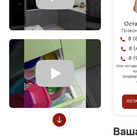
Оста
Позвон
8 (
8 (
8 (
Или оставь
ко
предвар
ОСТ
Ваша