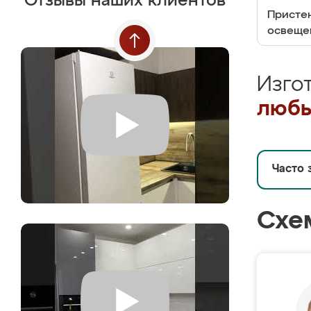
Отзывы наших клиентов
Пристен
освеще
Изго
любы
Часто 
Схе