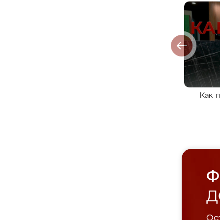
Как 
Ф
Д
Ост