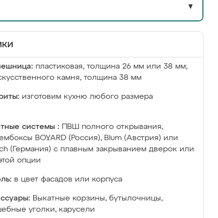
▼
ики
лешница:
пластиковая, толщина 26 мм или 38 мм;
скусственного камня, толщина 38 мм
риты:
изготовим кухню любого размера
тные системы :
ПВШ полного открывания,
ембоксы BOYARD (Россия), Blum (Австрия) или
ich (Германия) с плавным закрыванием дверок или
этой опции
ль:
в цвет фасадов или корпуса
ссуары:
Выкатные корзины, бутылочницы,
ебные уголки, карусели