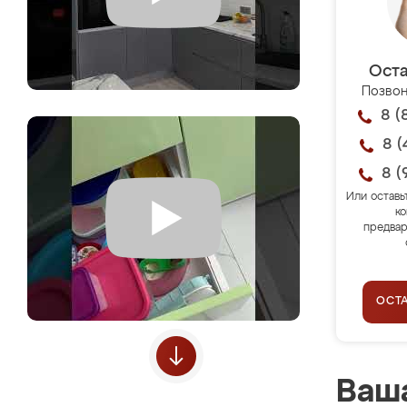
Оста
Позвон
8 (
8 (
8 (
Или оставь
ко
предвар
ОСТ
Ваша