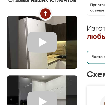
Отзывы наших клиентов
Пристен
освеще
Изго
любы
Часто 
Схе