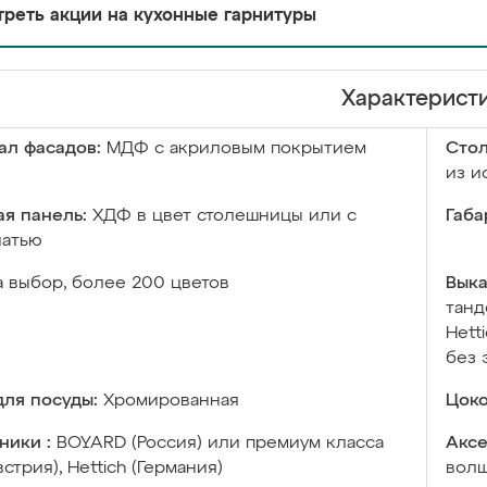
реть акции на кухонные гарнитуры
Характерист
ал фасадов:
МДФ с акриловым покрытием
Сто
из и
я панель:
ХДФ в цвет столешницы или с
Габа
чатью
а выбор, более 200 цветов
Выка
танд
Hett
без 
ля посуды:
Хромированная
Цоко
ники :
BOYARD (Россия) или премиум класса
Аксе
встрия), Hettich (Германия)
волш