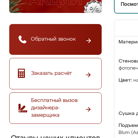
Посмот
Обратный звонок
Матери
Стенова
фотопе
Заказать расчёт
Цвет:
н
Бесплатный вызов
дизайнера-
Сушка д
замерщика
Подъем
Blum (А