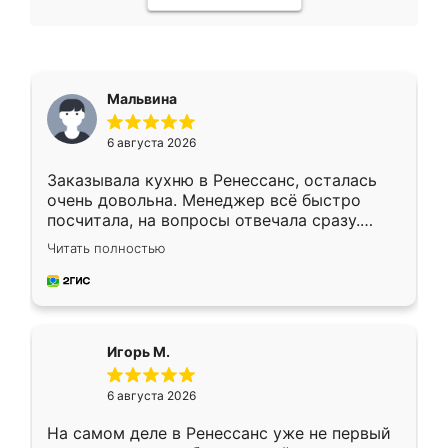
Мальвина
6 августа 2026
Заказывала кухню в Ренессанс, осталась
очень довольна. Менеджер всё быстро
посчитала, на вопросы отвечала сразу.
Замерщик приехал в субботу, подошёл к
Читать полностью
делу со всей ответственностью. Собрали
за день, ребята работали аккуратно, даже
пыли почти не было. Качество отличное,
ящики ходят плавно, ничего не скрипит.
Всё подошло как влитое.
Игорь М.
6 августа 2026
На самом деле в Ренессанс уже не первый