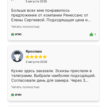
5 августа 2026
Больше всех мне понравилось
предложение от компании Ренессанс от
Елены Сергеевой. Подходяшщая цена и
короткие сроки изготовления. Приехавший
Читать полностью
для замера сотрудник Владислав
предложил по моему эскизу самый
1
подходящий вариант шкафа. Немного его
видоизменил, получилось даже лучше, чем
я хотела.
Ярослава
3 августа 2026
Кухню здесь заказали. Эскизы прислали в
телеграмм. Выбрали наиболее подходящий.
Согласовали день для замера. Через 3
недели кухня была уже готова. Остались
Читать полностью
довольны работой. Спасибо Ренессанс
мебель за качественную работу!