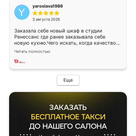
yaroslava1986
3 августа 2026
Заказала себе новый шкаф в студии
Ренессанс где ранее заказывала себе
новую кухню.Чего искать, когда качеством
вполне довольна. Служит кухня уже почти
Читать полностью
два года, нареканий нет.
Еще
ЗАКАЗАТЬ
БЕСПЛАТНОЕ ТАКСИ
ДО НАШЕГО САЛОНА