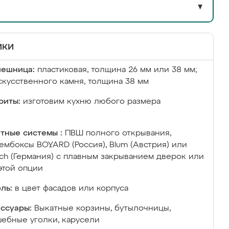
▼
ики
лешница:
пластиковая, толщина 26 мм или 38 мм;
скусственного камня, толщина 38 мм
риты:
изготовим кухню любого размера
тные системы :
ПВШ полного открывания,
ембоксы BOYARD (Россия), Blum (Австрия) или
ich (Германия) с плавным закрыванием дверок или
этой опции
ль:
в цвет фасадов или корпуса
ссуары:
Выкатные корзины, бутылочницы,
ебные уголки, карусели