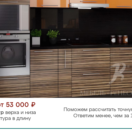
от 53 000 ₽
Поможем рассчитать точну
тр
верха и низа
Ответим менее, чем за 
тура в длину