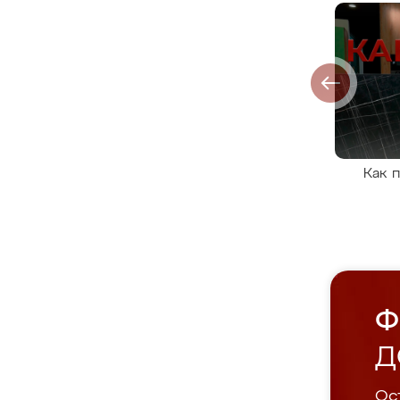
Как 
Ф
Д
Ост