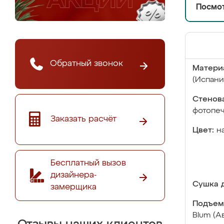
Посмот
Обратный звонок
Матери
(Испани
Стенова
фотопе
Заказать расчёт
Цвет:
н
Бесплатный вызов
дизайнера-
Сушка д
замерщика
Подъем
Blum (А