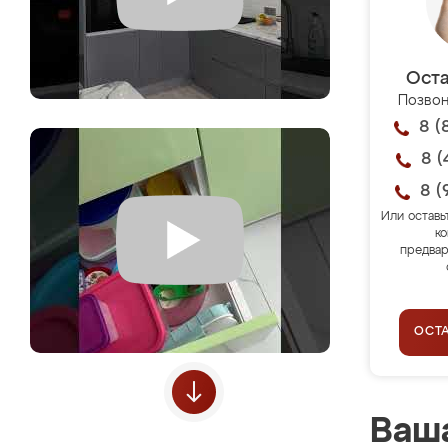
Оста
Позвон
8 (
8 (
8 (
Или оставь
ко
предвар
ОСТ
Ваша