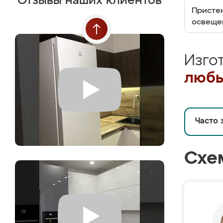
Отзывы наших клиентов
Пристен
освеще
Изго
любы
Часто 
Схе