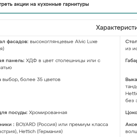
реть акции на кухонные гарнитуры
Характерист
ал фасадов:
высокоглянцевые Аlvic Luxe
Сто
я)
из и
я панель:
ХДФ в цвет столешницы или с
Габа
чатью
а выбор, более 35 цветов
Выка
танд
Hett
без 
ля посуды:
Хромированная
Цоко
ники :
BOYARD (Россия) или премиум класса
Аксе
встрия), Hettich (Германия)
волш