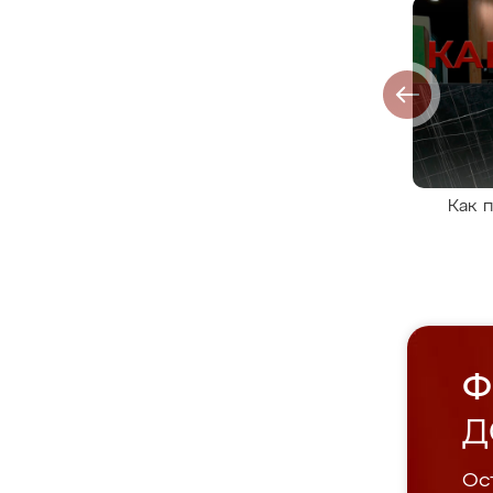
Как 
Ф
Д
Ост