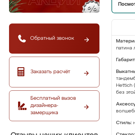
Посмот
Обратный звонок
Матери
патина 
Габарит
Заказать расчёт
Выкатны
тандемб
Hettich
без это
Бесплатный вызов
Аксесс
дизайнера-
волшебн
замерщика
Стиль:
Стекло: