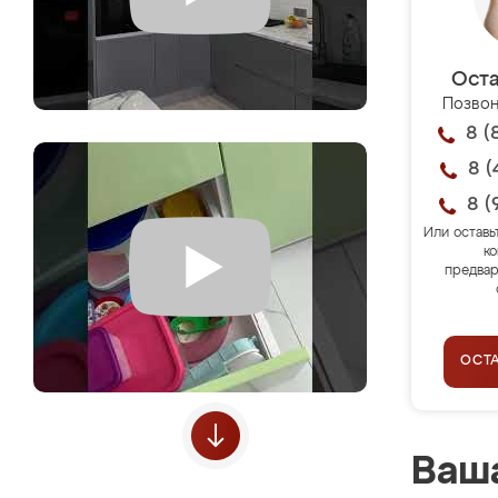
Оста
Позвон
8 (
8 (
8 (
Или оставь
ко
предвар
ОСТ
Ваша