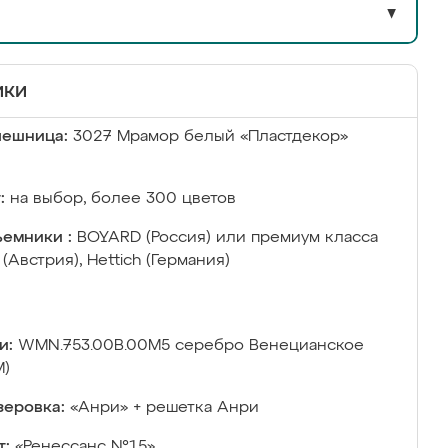
▼
ики
лешница:
3027 Мрамор белый «Пластдекор»
:
на выбор, более 300 цветов
емники :
BOYARD (Россия) или премиум класса
 (Австрия), Hettich (Германия)
и:
WMN.753.00B.00M5 серебро Венецианское
М)
еровка:
«Анри» + решетка Анри
т:
«Ренессанс №15»