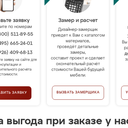
вьте заявку
Замер и расчет
ите по номерам
Дизайнер-замерщик
800) 511-89-55
приедет к Вам с каталогом
материалов,
Вы
495) 665-24-01
проведёт детальные
р
926) 409-68-13
замеры,
д
составит проект и сделает
з
те заявку на сайте для
окончательный расчёт
нсультации и
стоимости Вашей будущей
ительного расчёта
стоимости.
мебели.
ВЫЗВАТЬ ЗАМЕРЩИКА
АВИТЬ ЗАЯВКУ
 выгода при заказе у на