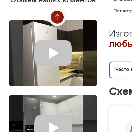
Отзывы наших клиентов
Пилястр
Изго
любы
Часто 
Схе