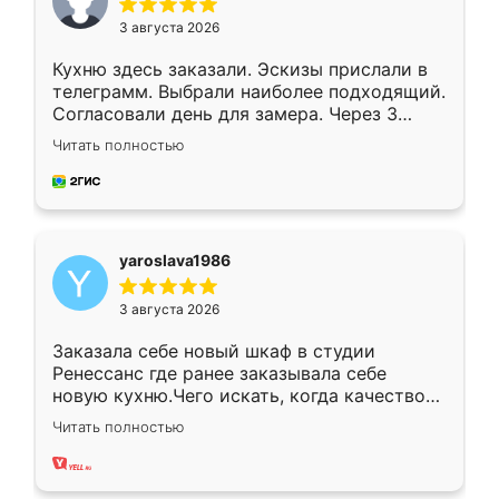
3 августа 2026
Кухню здесь заказали. Эскизы прислали в
телеграмм. Выбрали наиболее подходящий.
Согласовали день для замера. Через 3
недели кухня была уже готова. Остались
Читать полностью
довольны работой. Спасибо Ренессанс
мебель за качественную работу!
yaroslava1986
3 августа 2026
Заказала себе новый шкаф в студии
Ренессанс где ранее заказывала себе
новую кухню.Чего искать, когда качеством
вполне довольна. Служит кухня уже почти
Читать полностью
два года, нареканий нет.