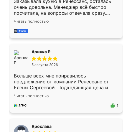
Заказывала кухню в Ренессанс, осталась
очень довольна. Менеджер всё быстро
посчитала, на вопросы отвечала сразу.
Замерщик приехал в субботу, подошёл к
Читать полностью
делу со всей ответственностью. Собрали
за день, ребята работали аккуратно, даже
пыли почти не было. Качество отличное,
ящики ходят плавно, ничего не скрипит.
Всё подошло как влитое.
Аринка Р.
5 августа 2026
Больше всех мне понравилось
предложение от компании Ренессанс от
Елены Сергеевой. Подходяшщая цена и
короткие сроки изготовления. Приехавший
Читать полностью
для замера сотрудник Владислав
предложил по моему эскизу самый
1
подходящий вариант шкафа. Немного его
видоизменил, получилось даже лучше, чем
я хотела.
Ярослава