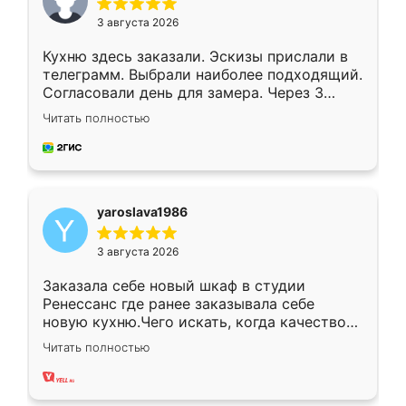
3 августа 2026
Кухню здесь заказали. Эскизы прислали в
телеграмм. Выбрали наиболее подходящий.
Согласовали день для замера. Через 3
недели кухня была уже готова. Остались
Читать полностью
довольны работой. Спасибо Ренессанс
мебель за качественную работу!
yaroslava1986
3 августа 2026
Заказала себе новый шкаф в студии
Ренессанс где ранее заказывала себе
новую кухню.Чего искать, когда качеством
вполне довольна. Служит кухня уже почти
Читать полностью
два года, нареканий нет.