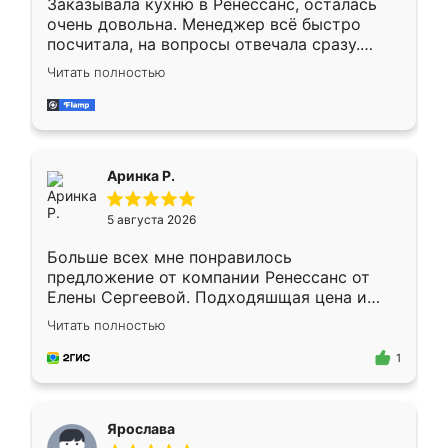
Заказывала кухню в Ренессанс, осталась
очень довольна. Менеджер всё быстро
посчитала, на вопросы отвечала сразу.
Замерщик приехал в субботу, подошёл к
Читать полностью
делу со всей ответственностью. Собрали
за день, ребята работали аккуратно, даже
пыли почти не было. Качество отличное,
ящики ходят плавно, ничего не скрипит.
Всё подошло как влитое.
Аринка Р.
5 августа 2026
Больше всех мне понравилось
предложение от компании Ренессанс от
Елены Сергеевой. Подходяшщая цена и
короткие сроки изготовления. Приехавший
Читать полностью
для замера сотрудник Владислав
предложил по моему эскизу самый
1
подходящий вариант шкафа. Немного его
видоизменил, получилось даже лучше, чем
я хотела.
Ярослава