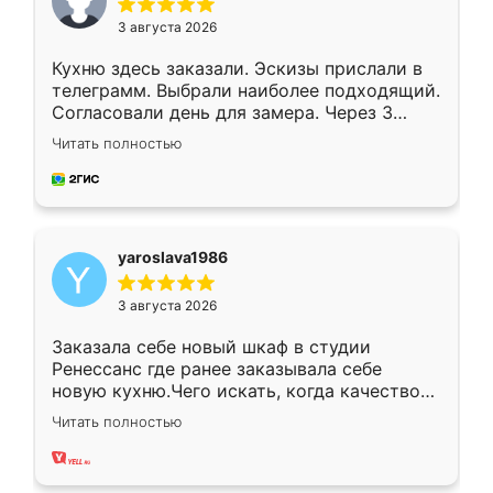
3 августа 2026
Кухню здесь заказали. Эскизы прислали в
телеграмм. Выбрали наиболее подходящий.
Согласовали день для замера. Через 3
недели кухня была уже готова. Остались
Читать полностью
довольны работой. Спасибо Ренессанс
мебель за качественную работу!
yaroslava1986
3 августа 2026
Заказала себе новый шкаф в студии
Ренессанс где ранее заказывала себе
новую кухню.Чего искать, когда качеством
вполне довольна. Служит кухня уже почти
Читать полностью
два года, нареканий нет.