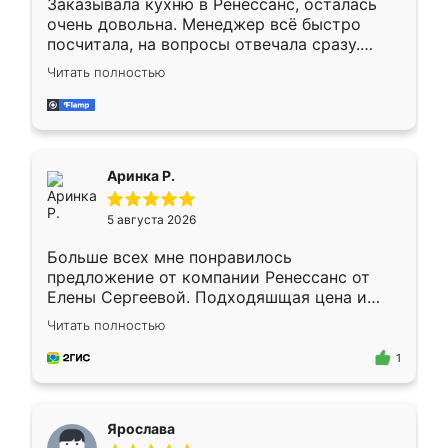
Заказывала кухню в Ренессанс, осталась
очень довольна. Менеджер всё быстро
посчитала, на вопросы отвечала сразу.
Замерщик приехал в субботу, подошёл к
Читать полностью
делу со всей ответственностью. Собрали
за день, ребята работали аккуратно, даже
пыли почти не было. Качество отличное,
ящики ходят плавно, ничего не скрипит.
Всё подошло как влитое.
Аринка Р.
5 августа 2026
Больше всех мне понравилось
предложение от компании Ренессанс от
Елены Сергеевой. Подходяшщая цена и
короткие сроки изготовления. Приехавший
Читать полностью
для замера сотрудник Владислав
предложил по моему эскизу самый
1
подходящий вариант шкафа. Немного его
видоизменил, получилось даже лучше, чем
я хотела.
Ярослава