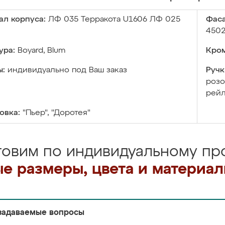
ал корпуса:
ЛФ 035 Терракота U1606 ЛФ 025
Фаса
4502
ура:
Boyard, Blum
Кром
ы:
индивидуально под Ваш заказ
Ручк
розо
рейл
овка:
"Пьер", "Доротея"
товим по индивидуальному про
е размеры, цвета и материа
задаваемые вопросы