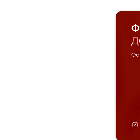
Ф
Д
Ост