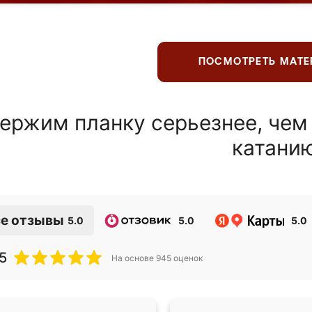
ПОСМОТРЕТЬ МАТ
ержим планку серьезнее, чем
катани
е отзывы
5.0
5.0
5.0
5
На основе
945
оценок