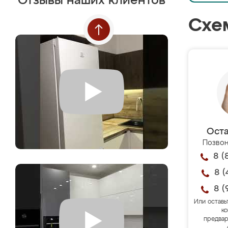
Отзывы наших клиентов
Схе
Оста
Позвон
8 (
8 (
8 (
Или оставь
ко
предвар