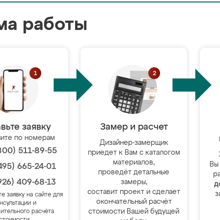
ма работы
вьте заявку
Замер и расчет
ите по номерам
Дизайнер-замерщик
800) 511-89-55
приедет к Вам с каталогом
материалов,
Вы
495) 665-24-01
проведёт детальные
р
926) 409-68-13
замеры,
д
составит проект и сделает
з
те заявку на сайте для
окончательный расчёт
нсультации и
стоимости Вашей будущей
ительного расчёта