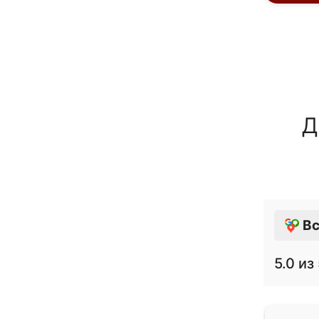
Д
Вс
5.0
из 