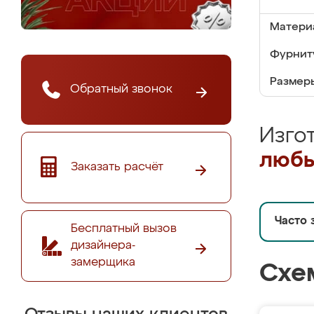
Матери
Фурнит
Размер
Обратный звонок
Изго
любы
Заказать расчёт
Часто 
Бесплатный вызов
дизайнера-
замерщика
Схе