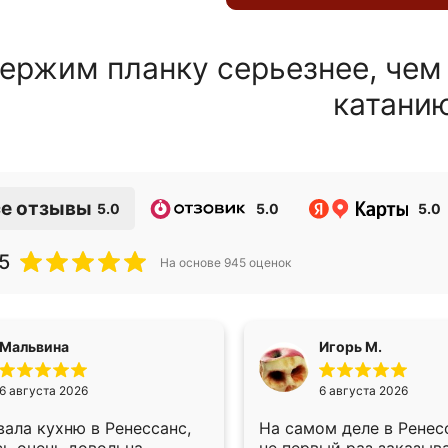
ержим планку серьезнее, чем
катани
е отзывы
5.0
5.0
5.0
5
На основе
945
оценок
Мальвина
Игорь М.
6 августа 2026
6 августа 2026
ала кухню в Ренессанс,
На самом деле в Ренес