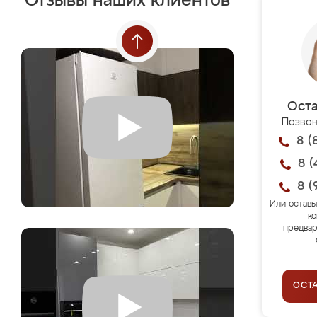
Отзывы наших клиентов
Оста
Позвон
8 (
8 (
8 (
Или оставь
ко
предвар
ОСТ