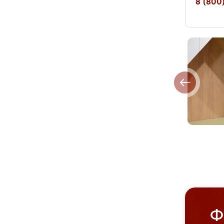
8 (800)
Ф