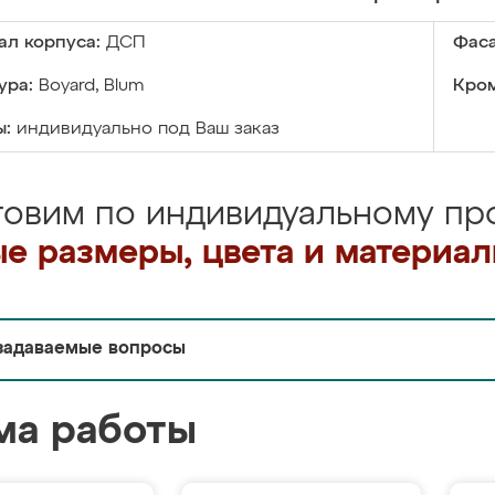
ал корпуса:
ДСП
Фаса
ура:
Boyard, Blum
Кром
ы:
индивидуально под Ваш заказ
товим по индивидуальному про
е размеры, цвета и материа
задаваемые вопросы
ма работы