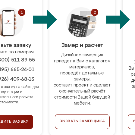
вьте заявку
Замер и расчет
ите по номерам
Дизайнер-замерщик
800) 511-89-55
приедет к Вам с каталогом
материалов,
Вы
495) 665-24-01
проведёт детальные
р
926) 409-68-13
замеры,
д
составит проект и сделает
з
те заявку на сайте для
окончательный расчёт
нсультации и
стоимости Вашей будущей
ительного расчёта
стоимости.
мебели.
ВЫЗВАТЬ ЗАМЕРЩИКА
АВИТЬ ЗАЯВКУ