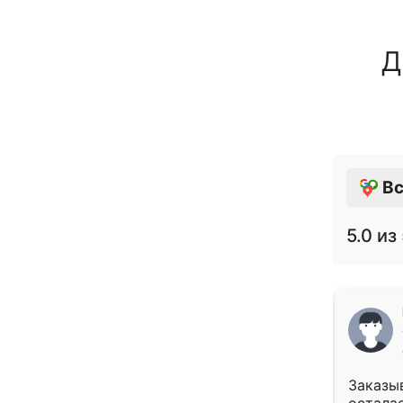
Д
Вс
5.0
из 
Заказыв