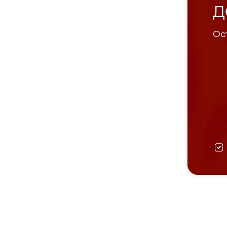
Д
Ост