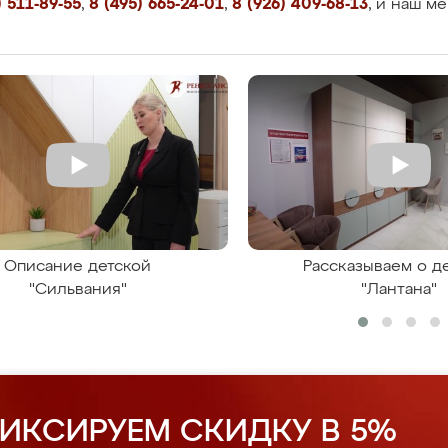
 511-89-55
,
8 (495) 665-24-01
,
8 (926) 409-68-13
, и наш м
Описание детской
Рассказываем о д
"Сильвания"
"Лантана"
ИКСИРУЕМ СКИДКУ В 5%