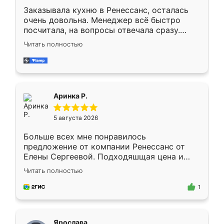
Заказывала кухню в Ренессанс, осталась
очень довольна. Менеджер всё быстро
посчитала, на вопросы отвечала сразу.
Замерщик приехал в субботу, подошёл к
Читать полностью
делу со всей ответственностью. Собрали
за день, ребята работали аккуратно, даже
пыли почти не было. Качество отличное,
ящики ходят плавно, ничего не скрипит.
Всё подошло как влитое.
Аринка Р.
5 августа 2026
Больше всех мне понравилось
предложение от компании Ренессанс от
Елены Сергеевой. Подходяшщая цена и
короткие сроки изготовления. Приехавший
Читать полностью
для замера сотрудник Владислав
предложил по моему эскизу самый
1
подходящий вариант шкафа. Немного его
видоизменил, получилось даже лучше, чем
я хотела.
Ярослава