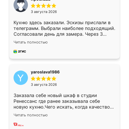
3 августа 2026
Кухню здесь заказали. Эскизы прислали в
телеграмм. Выбрали наиболее подходящий.
Согласовали день для замера. Через 3
недели кухня была уже готова. Остались
Читать полностью
довольны работой. Спасибо Ренессанс
мебель за качественную работу!
yaroslava1986
3 августа 2026
Заказала себе новый шкаф в студии
Ренессанс где ранее заказывала себе
новую кухню.Чего искать, когда качеством
вполне довольна. Служит кухня уже почти
Читать полностью
два года, нареканий нет.