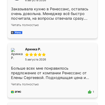
6 августа 2026
мебели буду заказывать только здесь.
Заказывала кухню в Ренессанс, осталась
очень довольна. Менеджер всё быстро
посчитала, на вопросы отвечала сразу.
Замерщик приехал в субботу, подошёл к
Читать полностью
делу со всей ответственностью. Собрали
за день, ребята работали аккуратно, даже
пыли почти не было. Качество отличное,
ящики ходят плавно, ничего не скрипит.
Всё подошло как влитое.
Аринка Р.
5 августа 2026
Больше всех мне понравилось
предложение от компании Ренессанс от
Елены Сергеевой. Подходяшщая цена и
короткие сроки изготовления. Приехавший
Читать полностью
для замера сотрудник Владислав
предложил по моему эскизу самый
1
подходящий вариант шкафа. Немного его
видоизменил, получилось даже лучше, чем