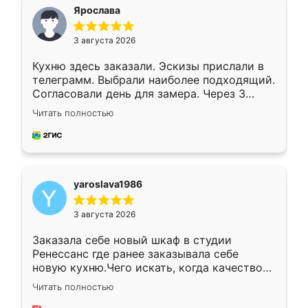
я хотела.
Ярослава
3 августа 2026
Кухню здесь заказали. Эскизы прислали в
телеграмм. Выбрали наиболее подходящий.
Согласовали день для замера. Через 3
недели кухня была уже готова. Остались
Читать полностью
довольны работой. Спасибо Ренессанс
мебель за качественную работу!
yaroslava1986
3 августа 2026
Заказала себе новый шкаф в студии
Ренессанс где ранее заказывала себе
новую кухню.Чего искать, когда качеством
вполне довольна. Служит кухня уже почти
Читать полностью
два года, нареканий нет.